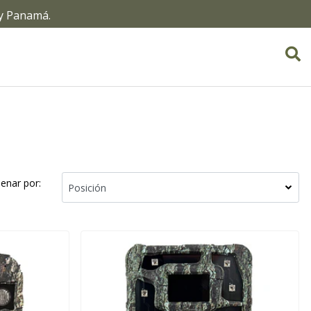
 y Panamá.
enar por: