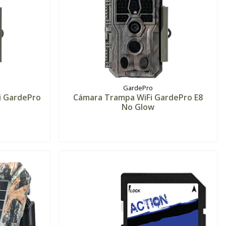
GardePro
i GardePro
Cámara Trampa WiFi GardePro E8
No Glow