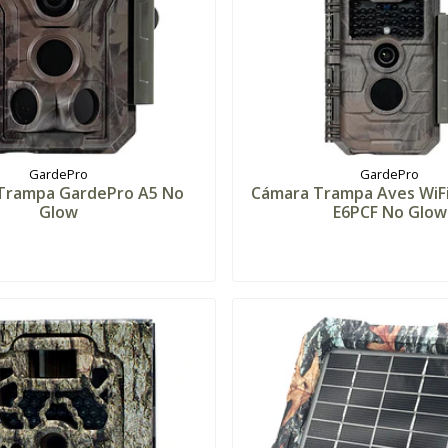
GardePro
GardePro
Trampa GardePro A5 No
Cámara Trampa Aves WiF
Glow
E6PCF No Glow