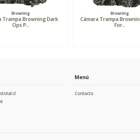
Browning
Browning
 Trampa Browning Dark
Cámara Trampa Browning
Ops P..
For..
Menú
total.cl
Contacto
6‬