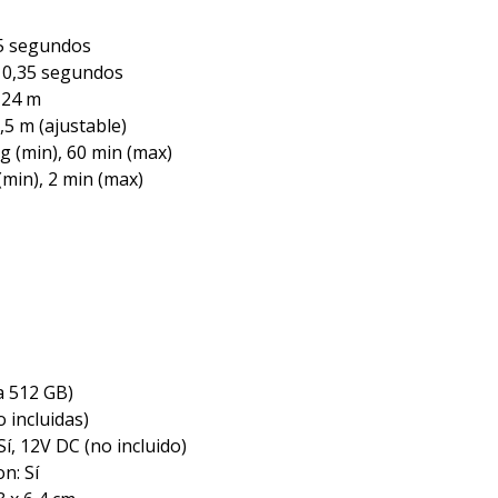
15 segundos
 0,35 segundos
 24 m
0,5 m (ajustable)
eg (min), 60 min (max)
(min), 2 min (max)
a 512 GB)
o incluidas)
í, 12V DC (no incluido)
n: Sí