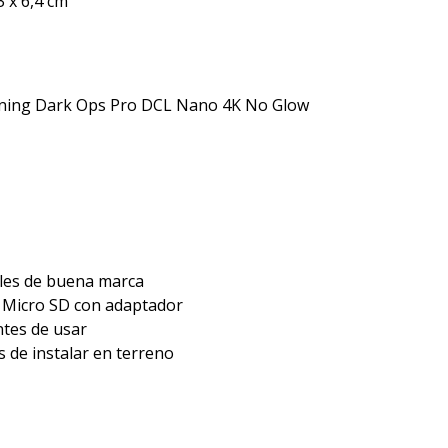
3 x 6,4 cm
ing Dark Ops Pro DCL Nano 4K No Glow
bles de buena marca
s Micro SD con adaptador
ntes de usar
 de instalar en terreno