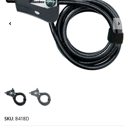
SKU:
8418D