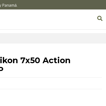
 y Panamá.
ikon 7x50 Action
P