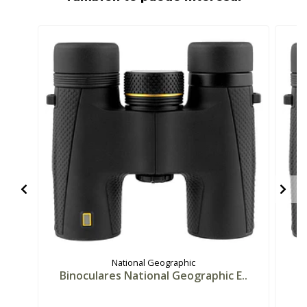
National Geographic
Binoculares National Geographic E..
B